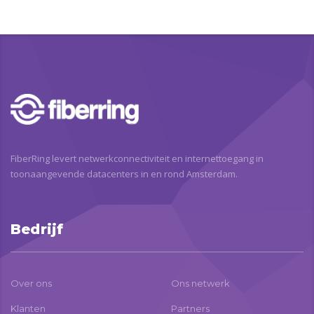
FiberRing levert netwerkconnectiviteit en internettoegang in
toonaangevende datacenters in en rond Amsterdam.
Bedrijf
Over ons
Ons netwerk
Klanten
Partners